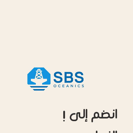
! انضم إلى
النجاح