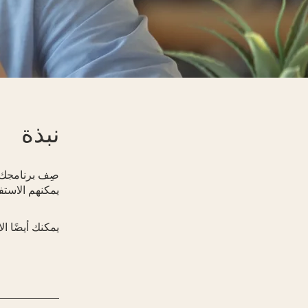
نبذة
صِف برنامجك ه
يمكنهم الاستف
يمكنك أيضًا ال