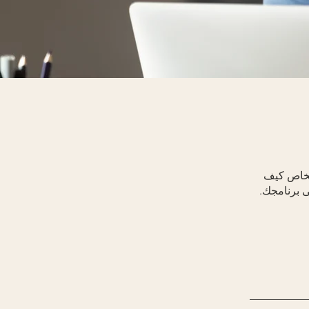
أشخاص كيف
ى برنامجك.